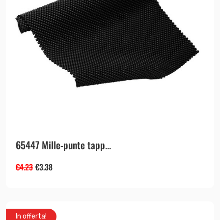
€479.99.
€335.99.
varianti.
Le
opzioni
possono
essere
scelte
nella
pagina
del
prodotto
65447 Mille-punte tapp...
€
4.23
€
3.38
In offerta!