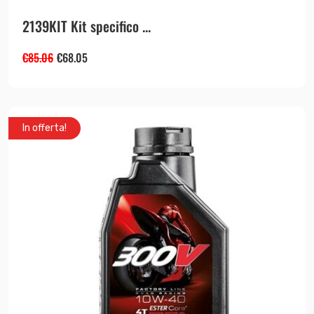
Le
opzioni
2139KIT Kit specifico ...
possono
€
85.06
€
68.05
essere
scelte
nella
pagina
In offerta!
del
prodotto
Il
Il
Questo
prodotto