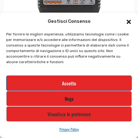
del
prodotto
Gestisci Consenso
7100 10W50
Per fornire le migliori esperienze, utilizziamo tecnologie come i cookie
per memorizzare e/o accedere alle informazioni del dispositivo. Il
€
23.66
€
18.93
consenso a queste tecnologie ci permetterà di elaborare dati come il
comportamento di navigazione o ID unici su questo sito. Non
acconsentire o ritirare il consenso può influire negativamente su
alcune caratteristiche e funzioni.
In offerta!
Il
Il
Questo
Accetta
prezzo
prezzo
prodotto
originale
attuale
ha
Nega
era:
è:
più
€129.91.
€103.93.
varianti.
Visualizza le preferenze
Le
opzioni
Privacy Policy
possono