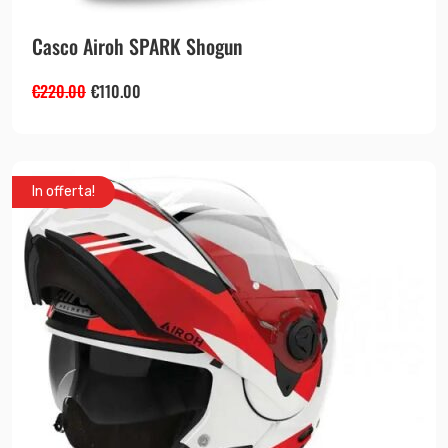
Casco Airoh SPARK Shogun
€
220.00
€
110.00
In offerta!