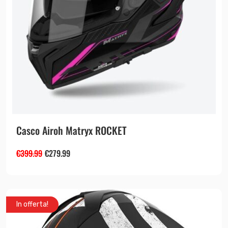
Casco Airoh Matryx ROCKET
€
399.99
€
279.99
In offerta!