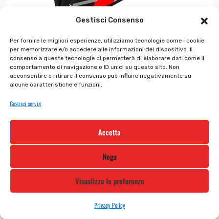
Gestisci Consenso
Per fornire le migliori esperienze, utilizziamo tecnologie come i cookie
per memorizzare e/o accedere alle informazioni del dispositivo. Il
consenso a queste tecnologie ci permetterà di elaborare dati come il
Casco Commander 2 Mavi...
comportamento di navigazione o ID unici su questo sito. Non
acconsentire o ritirare il consenso può influire negativamente su
alcune caratteristiche e funzioni.
€
479.99
€
335.99
Gestisci servizi
Accetta
In offerta!
Nega
Visualizza le preferenze
Privacy Policy