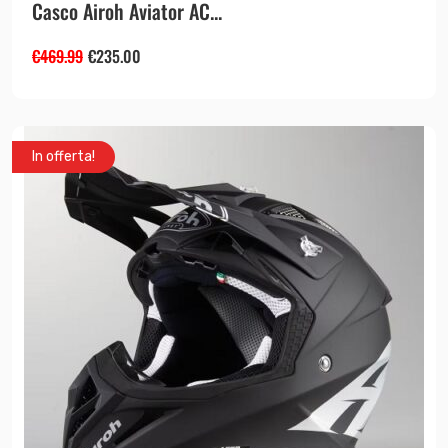
Casco Airoh Aviator AC...
€
469.99
€
235.00
In offerta!