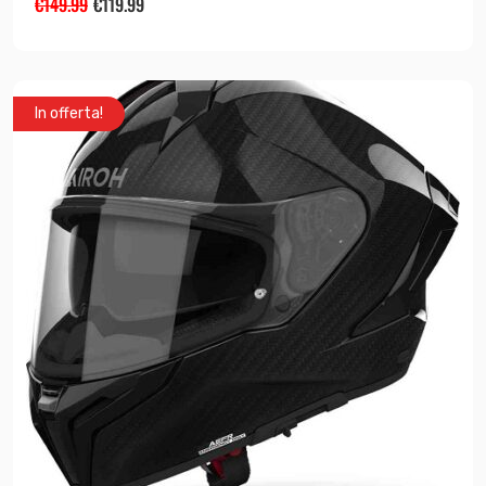
€
149.99
€
119.99
In offerta!