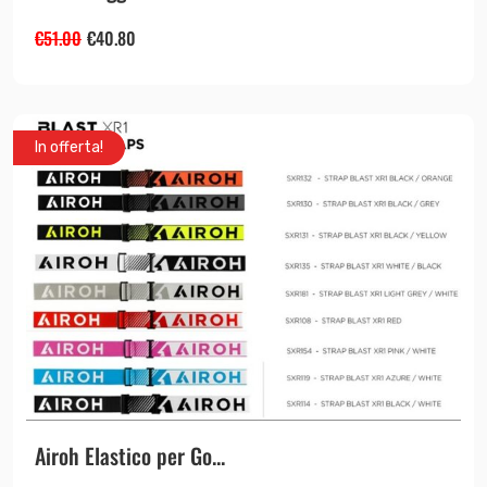
€
51.00
€
40.80
In offerta!
Airoh Elastico per Go...