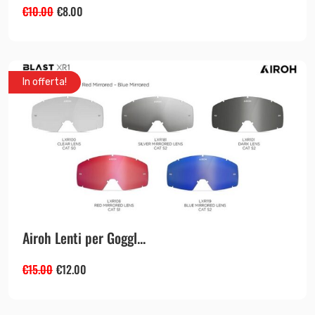
€
10.00
€
8.00
In offerta!
Airoh Lenti per Goggl...
€
15.00
€
12.00