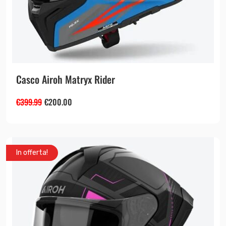
Casco Airoh Matryx Rider
€
399.99
€
200.00
In offerta!