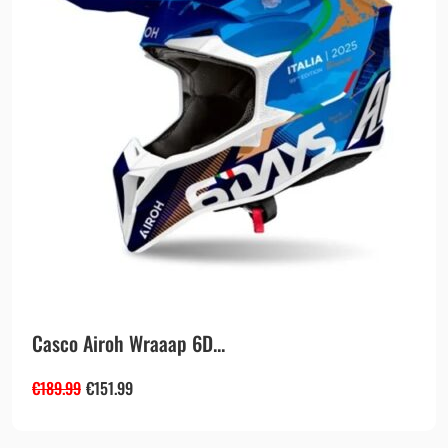
Casco Airoh Wraaap 6D...
€
189.99
€
151.99