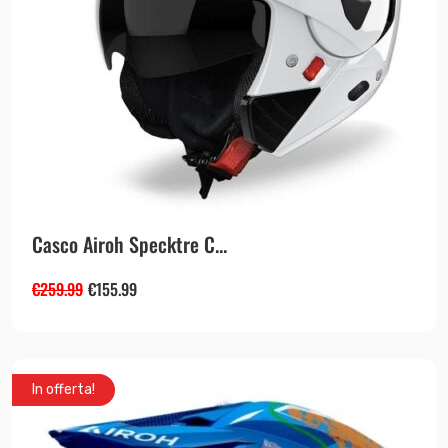
Casco Airoh Specktre C...
€
259.99
€
155.99
In offerta!