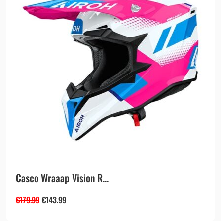
Casco Wraaap Vision R...
€
179.99
€
143.99