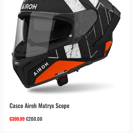
Casco Airoh Matryx Scope
€
399.99
€
200.00