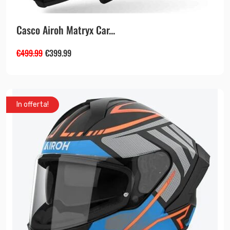
Casco Airoh Matryx Car...
€
499.99
€
399.99
In offerta!