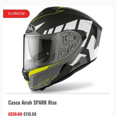
In offerta!
Casco Airoh SPARK Rise
€
220.00
€
110.00