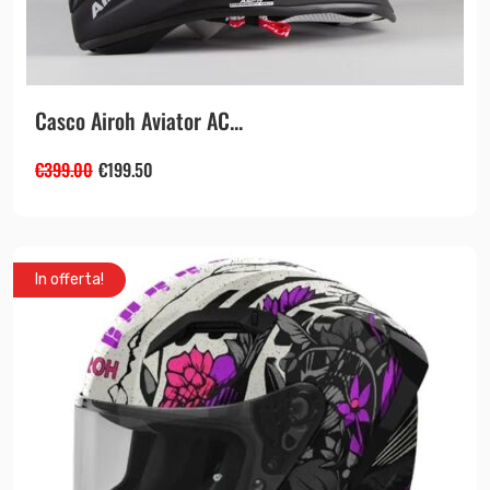
Casco Airoh Aviator AC...
€
399.00
€
199.50
In offerta!