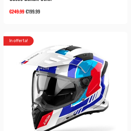
€
249.99
€
199.99
In offerta!