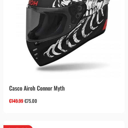
Casco Airoh Connor Myth
€
149.99
€
75.00