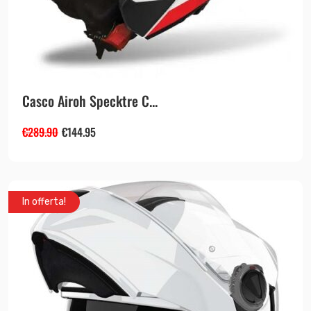
Casco Airoh Specktre C...
€
289.90
€
144.95
In offerta!