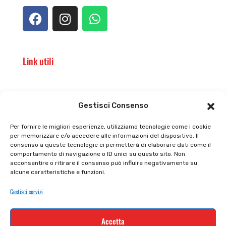
Link utili
Il punto vendita
Carrello
Gestisci Consenso
Il mio account
checkout
Per fornire le migliori esperienze, utilizziamo tecnologie come i cookie
per memorizzare e/o accedere alle informazioni del dispositivo. Il
Privacy policy
Tutti prodotti
consenso a queste tecnologie ci permetterà di elaborare dati come il
comportamento di navigazione o ID unici su questo sito. Non
Cookie policy
Termini e condizioni
acconsentire o ritirare il consenso può influire negativamente su
alcune caratteristiche e funzioni.
Supporto e contatti
Resi e rimborsi
Gestisci servizi
Newsletter
Accetta