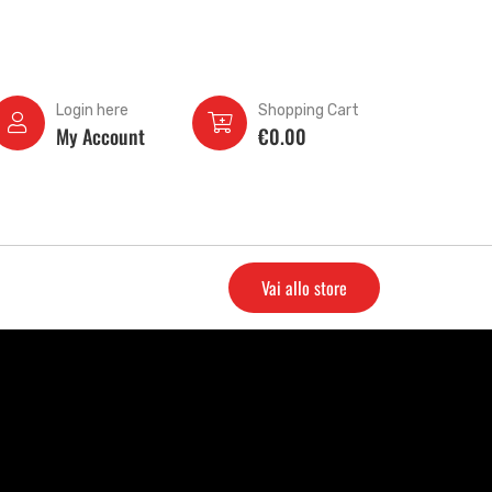
Login here
Shopping Cart
My Account
€
0.00
Vai allo store