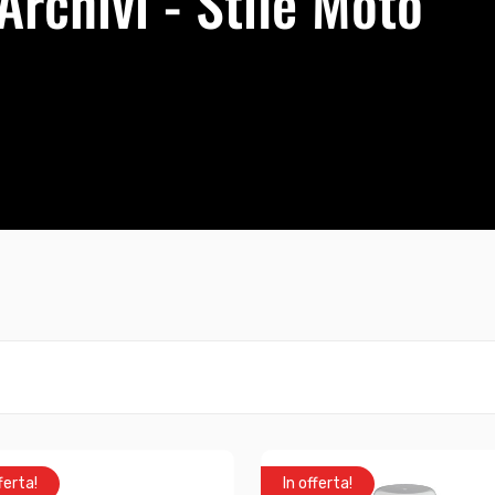
rchivi - Stile Moto
ferta!
In offerta!