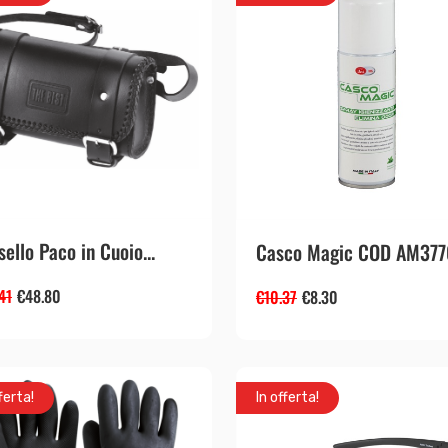
sello Paco in Cuoio...
Casco Magic COD AM377
41
€
48.80
€
10.37
€
8.30
ferta!
In offerta!