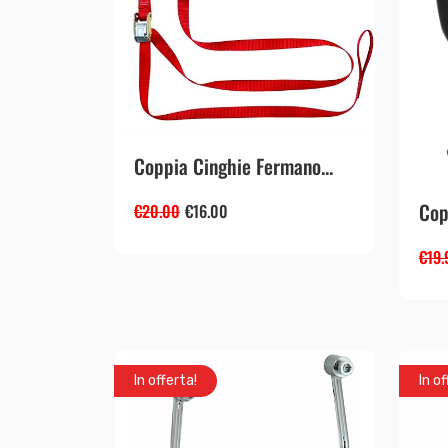
Coppia Cinghie Fermano...
Cop
€
20.00
€
16.00
€
19.
In offerta!
In of