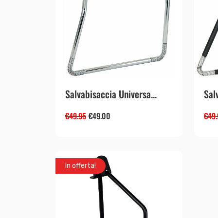
Salvabisaccia Universa...
Sal
€
49.95
€
49.00
€
49
In offerta!