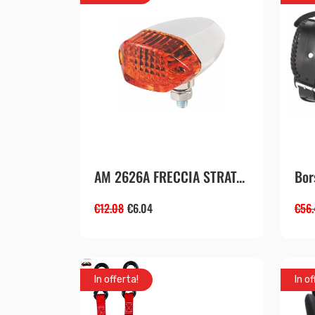
Bor
AM 2626A FRECCIA STRAT...
€
56.
€
12.08
€
6.04
In offerta!
In of