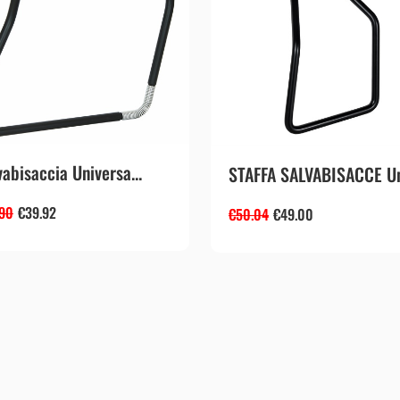
vabisaccia Universa...
STAFFA SALVABISACCE Un
.90
€
39.92
€
50.04
€
49.00