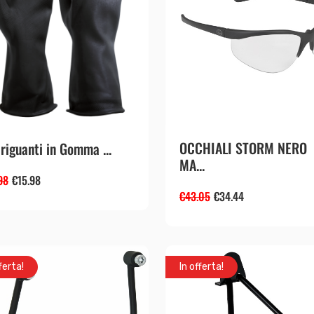
OCCHIALI STORM NERO
riguanti in Gomma ...
MA...
98
€
15.98
€
43.05
€
34.44
ferta!
In offerta!