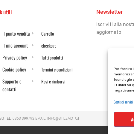
k utili
Newsletter
Iscriviti alla no
aggiornato
Il punto vendita
Carrello
Il mio account
checkout
Privacy policy
Tutti prodotti
Cookie policy
Termini e condizioni
Per fornire 
memorizzare
tecnologie 
Supporto e
Resi e rimborsi
ID unici su 
contatti
negativamen
Gestisci servizi
A
 BG TEL: 0363 399792 EMAIL: INFO@STILEMOTO.IT