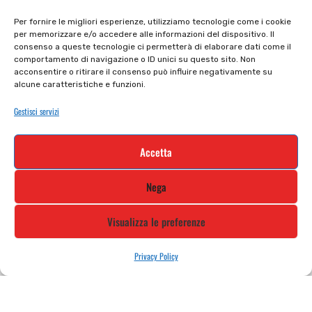
Il mio account
checkout
Per fornire le migliori esperienze, utilizziamo tecnologie come i cookie
per memorizzare e/o accedere alle informazioni del dispositivo. Il
Privacy policy
Tutti prodotti
consenso a queste tecnologie ci permetterà di elaborare dati come il
comportamento di navigazione o ID unici su questo sito. Non
Cookie policy
Termini e condizioni
acconsentire o ritirare il consenso può influire negativamente su
alcune caratteristiche e funzioni.
Supporto e contatti
Resi e rimborsi
Gestisci servizi
Newsletter
Accetta
Iscriviti alla nostra newsletter e rimani
Nega
aggiornato
Visualizza le preferenze
Privacy Policy
STILE MOTO DI ALBANI LORETTA VIA A. CRESPI, 224, 24045 FARA
GERA D’ADDA BG TEL: 0363 399792 EMAIL: INFO@STILEMOTO.IT