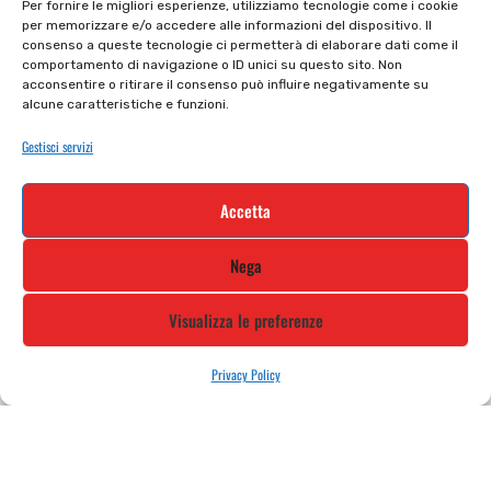
Per fornire le migliori esperienze, utilizziamo tecnologie come i cookie
per memorizzare e/o accedere alle informazioni del dispositivo. Il
Privacy policy
Tutti prodotti
consenso a queste tecnologie ci permetterà di elaborare dati come il
comportamento di navigazione o ID unici su questo sito. Non
Cookie policy
Termini e condizioni
acconsentire o ritirare il consenso può influire negativamente su
alcune caratteristiche e funzioni.
Supporto e contatti
Resi e rimborsi
Gestisci servizi
Newsletter
Accetta
Iscriviti alla nostra newsletter e rimani
Nega
aggiornato
Visualizza le preferenze
Privacy Policy
STILE MOTO DI ALBANI LORETTA VIA A. CRESPI, 224, 24045 FARA
GERA D’ADDA BG TEL: 0363 399792 EMAIL: INFO@STILEMOTO.IT
Copyright © 2021 Stilemoto All Rights Reserved.