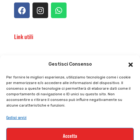
Link utili
Il punto vendita
Carrello
Gestisci Consenso
Il mio account
checkout
Per fornire le migliori esperienze, utilizziamo tecnologie come i cookie
per memorizzare e/o accedere alle informazioni del dispositivo. Il
Privacy policy
Tutti prodotti
consenso a queste tecnologie ci permetterà di elaborare dati come il
comportamento di navigazione o ID unici su questo sito. Non
Cookie policy
Termini e condizioni
acconsentire o ritirare il consenso può influire negativamente su
alcune caratteristiche e funzioni.
Supporto e contatti
Resi e rimborsi
Gestisci servizi
Newsletter
Accetta