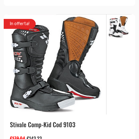
In offerta!
Stivale Comp-Kid Cod 9103
€
179.04
€
143.23