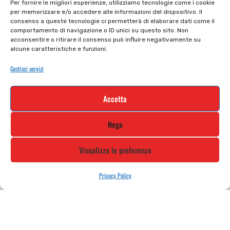
Per fornire le migliori esperienze, utilizziamo tecnologie come i cookie
per memorizzare e/o accedere alle informazioni del dispositivo. Il
Privacy policy
Tutti prodotti
consenso a queste tecnologie ci permetterà di elaborare dati come il
comportamento di navigazione o ID unici su questo sito. Non
Cookie policy
Termini e condizioni
acconsentire o ritirare il consenso può influire negativamente su
alcune caratteristiche e funzioni.
Supporto e contatti
Resi e rimborsi
Gestisci servizi
Newsletter
Accetta
Iscriviti alla nostra newsletter e rimani
Nega
aggiornato
Visualizza le preferenze
Privacy Policy
STILE MOTO DI ALBANI LORETTA VIA A. CRESPI, 224, 24045 FARA
GERA D’ADDA BG TEL: 0363 399792 EMAIL: INFO@STILEMOTO.IT
Copyright © 2021 Stilemoto All Rights Reserved.