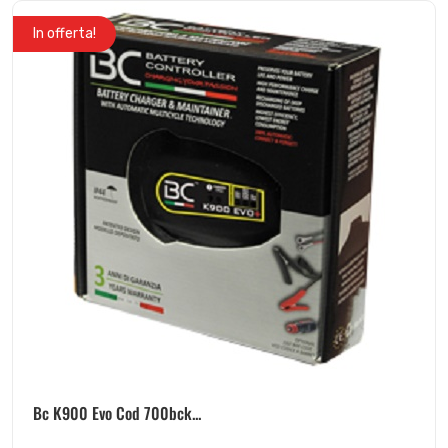
In offerta!
Bc K900 Evo Cod 700bck...