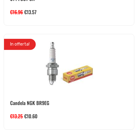
€
16.96
€
13.57
In offerta!
Candela NGK BR9EG
€
13.25
€
10.60