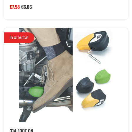
€
7.58
€
6.06
In offerta!
314 FOOT ON