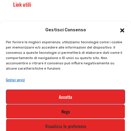
Link utili
Il punto vendita
Carrello
Gestisci Consenso
Il mio account
checkout
Per fornire le migliori esperienze, utilizziamo tecnologie come i cookie
per memorizzare e/o accedere alle informazioni del dispositivo. Il
Privacy policy
Tutti prodotti
consenso a queste tecnologie ci permetterà di elaborare dati come il
comportamento di navigazione o ID unici su questo sito. Non
Cookie policy
Termini e condizioni
acconsentire o ritirare il consenso può influire negativamente su
alcune caratteristiche e funzioni.
Supporto e contatti
Resi e rimborsi
Gestisci servizi
Newsletter
Accetta
Iscriviti alla nostra newsletter e rimani
Nega
aggiornato
Visualizza le preferenze