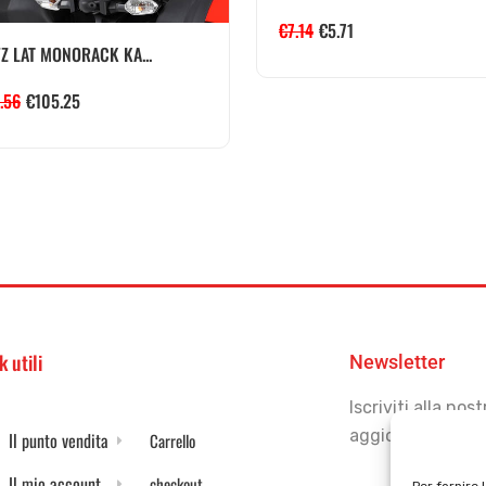
€
7.14
€
5.71
Z LAT MONORACK KA...
.56
€
105.25
k utili
Newsletter
Iscriviti alla no
aggiornato
Il punto vendita
Carrello
Il mio account
checkout