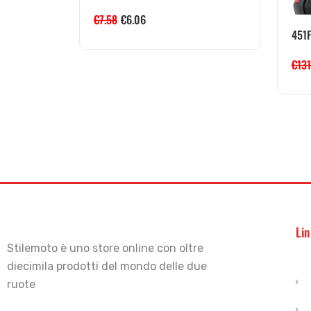
€
7.58
€
6.06
451F
€
131
Lin
Stilemoto è uno store online con oltre
diecimila prodotti del mondo delle due
ruote