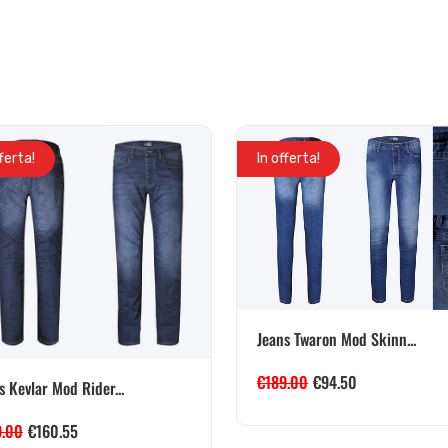
fferta!
In offerta!
Jeans Twaron Mod Skinn...
€
189.00
€
94.50
s Kevlar Mod Rider...
9.00
€
160.55