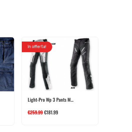
In offerta!
Light-Pro Wp 3 Pants M...
€
259.99
€
181.99