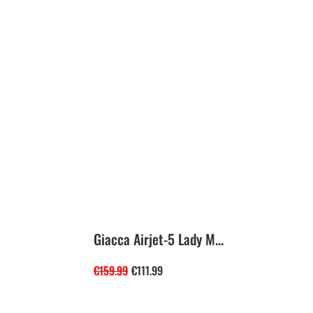
Giacca Airjet-5 Lady M...
€
159.99
€
111.99