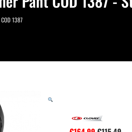
mer Pant COD 1387 - St
t COD 1387
€
164.99
€
115.49