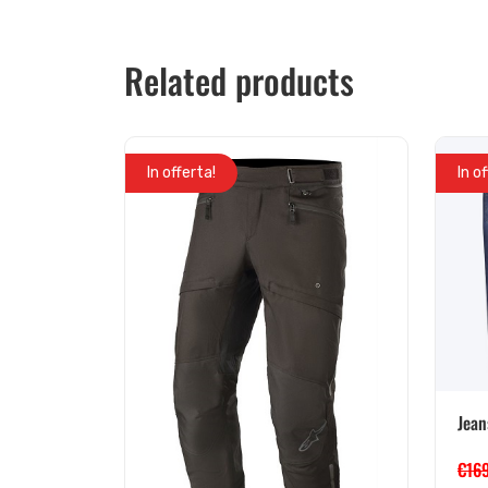
Related products
In offerta!
In o
Jean
€
16