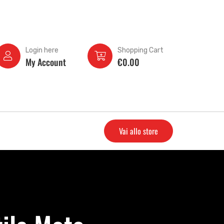
Login here
Shopping Cart
My Account
€
0.00
Vai allo store