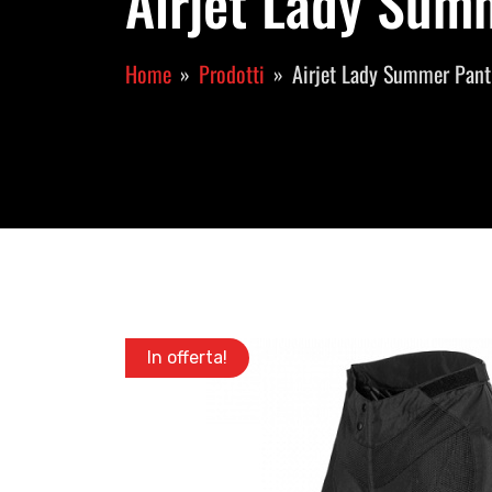
Airjet Lady Sum
Home
Prodotti
Airjet Lady Summer Pan
In offerta!