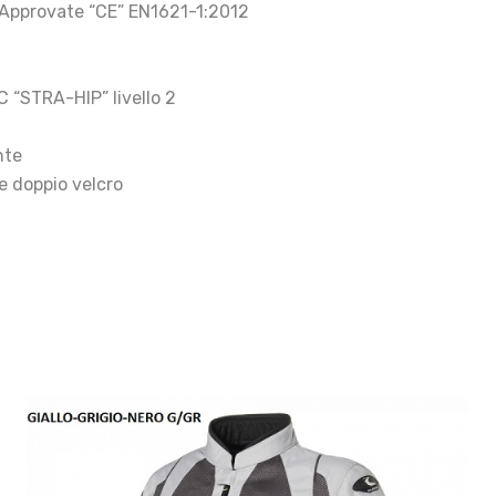
 T Approvate “CE” EN1621-1:2012
 “STRA-HIP” livello 2
nte
 doppio velcro