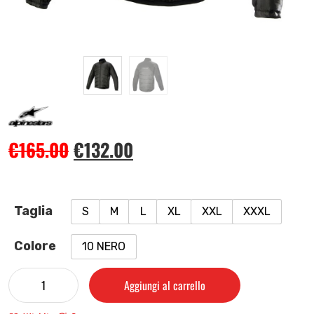
€
165.00
€
132.00
Taglia
S
M
L
XL
XXL
XXXL
Colore
10 NERO
Aggiungi al carrello