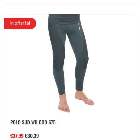
In offerta!
POLO SUD WB COD 675
€
37.99
€
30.39