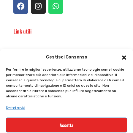
Link utili
Il punto vendita
Carrello
Gestisci Consenso
Il mio account
checkout
Per fornire le migliori esperienze, utilizziamo tecnologie come i cookie
per memorizzare e/o accedere alle informazioni del dispositivo. Il
Privacy policy
Tutti prodotti
consenso a queste tecnologie ci permetterà di elaborare dati come il
comportamento di navigazione o ID unici su questo sito. Non
Cookie policy
Termini e condizioni
acconsentire o ritirare il consenso può influire negativamente su
alcune caratteristiche e funzioni.
Supporto e contatti
Resi e rimborsi
Gestisci servizi
Newsletter
Accetta