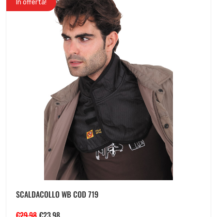
In offerta!
SCALDACOLLO WB COD 719
€
29.98
€
23.98