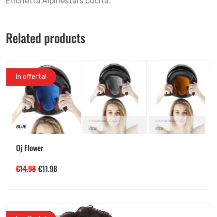
Etichetta Alpinestars cucita.
Related products
In offerta!
Oj Flower
€
14.98
€
11.98