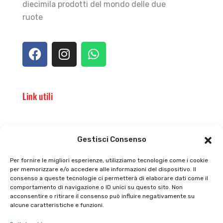
diecimila prodotti del mondo delle due
ruote
Link utili
Il punto vendita
Carrello
Gestisci Consenso
Il mio account
checkout
Per fornire le migliori esperienze, utilizziamo tecnologie come i cookie
per memorizzare e/o accedere alle informazioni del dispositivo. Il
Privacy policy
Tutti prodotti
consenso a queste tecnologie ci permetterà di elaborare dati come il
comportamento di navigazione o ID unici su questo sito. Non
Cookie policy
Termini e condizioni
acconsentire o ritirare il consenso può influire negativamente su
alcune caratteristiche e funzioni.
Supporto e contatti
Resi e rimborsi