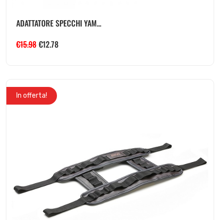
ADATTATORE SPECCHI YAM...
€
15.98
€
12.78
In offerta!