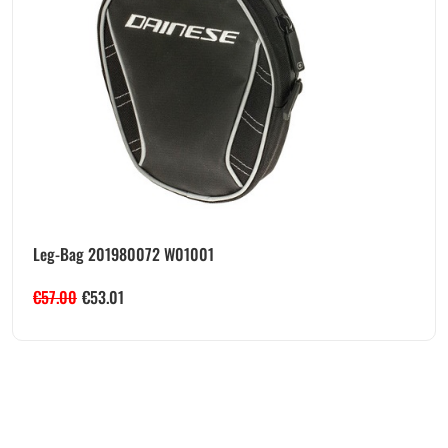
Leg-Bag 201980072 W01001
€
57.00
€
53.01