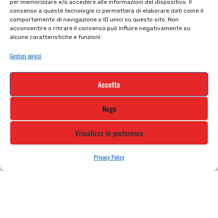
per memorizzare e/o accedere alle informazioni del dispositivo. Il
Privacy policy
Tutti prodotti
consenso a queste tecnologie ci permetterà di elaborare dati come il
comportamento di navigazione o ID unici su questo sito. Non
Cookie policy
Termini e condizioni
acconsentire o ritirare il consenso può influire negativamente su
alcune caratteristiche e funzioni.
Supporto e contatti
Resi e rimborsi
Gestisci servizi
Newsletter
Accetta
Iscriviti alla nostra newsletter e rimani
Nega
aggiornato
Visualizza le preferenze
Privacy Policy
STILE MOTO DI ALBANI LORETTA VIA A. CRESPI, 224, 24045 FARA
GERA D’ADDA BG TEL: 0363 399792 EMAIL: INFO@STILEMOTO.IT
Copyright © 2021 Stilemoto All Rights Reserved.