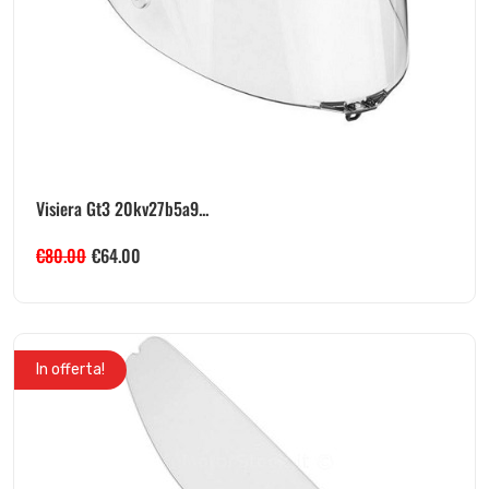
Visiera Gt3 20kv27b5a9...
€
80.00
€
64.00
In offerta!