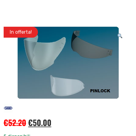
In offerta!
€
52.20
€
50.00