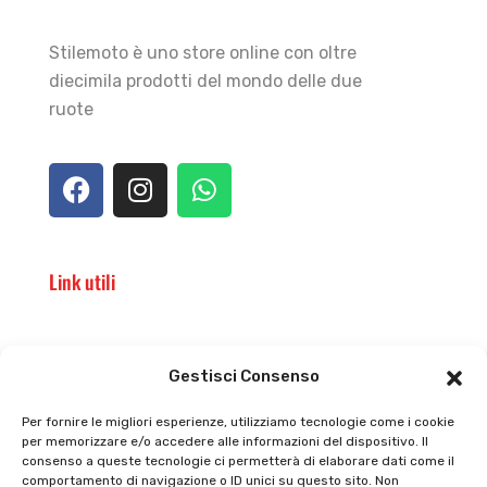
Stilemoto è uno store online con oltre
diecimila prodotti del mondo delle due
ruote
Link utili
Il punto vendita
Carrello
Gestisci Consenso
Il mio account
checkout
Per fornire le migliori esperienze, utilizziamo tecnologie come i cookie
per memorizzare e/o accedere alle informazioni del dispositivo. Il
Privacy policy
Tutti prodotti
consenso a queste tecnologie ci permetterà di elaborare dati come il
comportamento di navigazione o ID unici su questo sito. Non