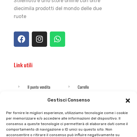
Stilemoto è uno store online con oltre
diecimila prodotti del mondo delle due
ruote
Link utili
Il punto vendita
Carrello
Il mio account
checkout
Gestisci Consenso
Privacy policy
Tutti prodotti
Per fornire le migliori esperienze, utilizziamo tecnologie come i cookie
per memorizzare e/o accedere alle informazioni del dispositivo. Il
Cookie policy
Termini e condizioni
consenso a queste tecnologie ci permetterà di elaborare dati come il
comportamento di navigazione o ID unici su questo sito. Non
Supporto e contatti
Resi e rimborsi
acconsentire o ritirare il consenso può influire negativamente su