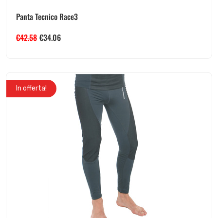
Panta Tecnico Race3
€
42.58
€
34.06
In offerta!