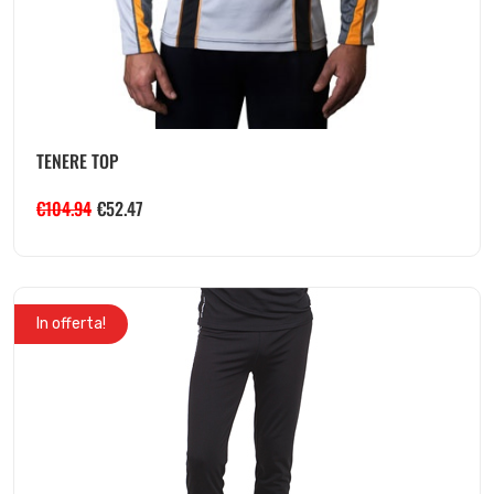
TENERE TOP
€
104.94
€
52.47
In offerta!