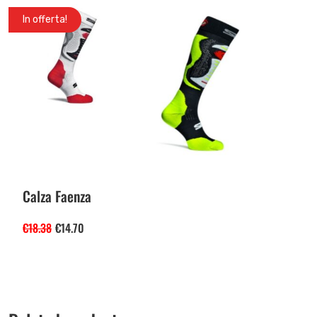
In offerta!
Calza Faenza
€
18.38
€
14.70