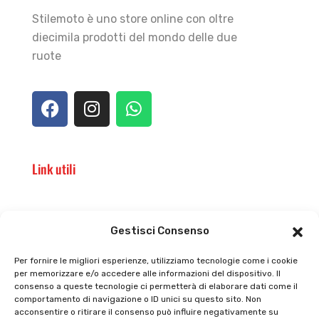
Stilemoto è uno store online con oltre
diecimila prodotti del mondo delle due
ruote
Link utili
Il punto vendita
Carrello
Gestisci Consenso
Il mio account
checkout
Per fornire le migliori esperienze, utilizziamo tecnologie come i cookie
per memorizzare e/o accedere alle informazioni del dispositivo. Il
Privacy policy
Tutti prodotti
consenso a queste tecnologie ci permetterà di elaborare dati come il
comportamento di navigazione o ID unici su questo sito. Non
Cookie policy
Termini e condizioni
acconsentire o ritirare il consenso può influire negativamente su