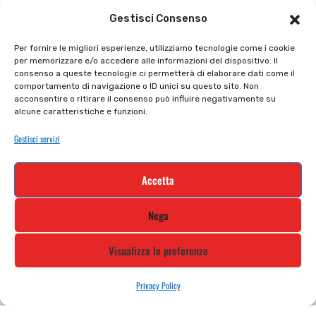
Il punto vendita
Carrello
Gestisci Consenso
Il mio account
checkout
Per fornire le migliori esperienze, utilizziamo tecnologie come i cookie
per memorizzare e/o accedere alle informazioni del dispositivo. Il
Privacy policy
Tutti prodotti
consenso a queste tecnologie ci permetterà di elaborare dati come il
comportamento di navigazione o ID unici su questo sito. Non
Cookie policy
Termini e condizioni
acconsentire o ritirare il consenso può influire negativamente su
alcune caratteristiche e funzioni.
Supporto e contatti
Resi e rimborsi
Gestisci servizi
Newsletter
Accetta
Iscriviti alla nostra newsletter e rimani
Nega
aggiornato
Visualizza le preferenze
Privacy Policy
STILE MOTO DI ALBANI LORETTA VIA A. CRESPI, 224, 24045 FARA
GERA D’ADDA BG TEL: 0363 399792 EMAIL: INFO@STILEMOTO.IT