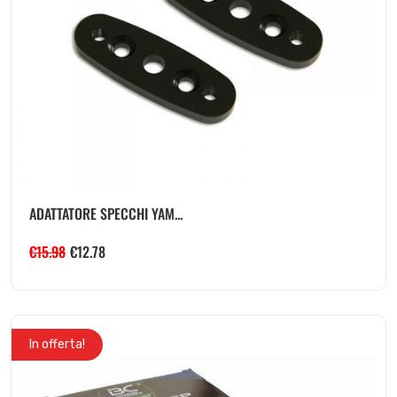
ADATTATORE SPECCHI YAM...
€
15.98
€
12.78
In offerta!