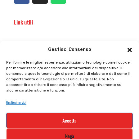
Link utili
Il punto vendita
Carrello
Gestisci Consenso
Il mio account
checkout
Per fornire le migliori esperienze, utilizziamo tecnologie come i cookie
per memorizzare e/o accedere alle informazioni del dispositivo. Il
Privacy policy
Tutti prodotti
consenso a queste tecnologie ci permetterà di elaborare dati come il
comportamento di navigazione o ID unici su questo sito. Non
Cookie policy
Termini e condizioni
acconsentire o ritirare il consenso può influire negativamente su
alcune caratteristiche e funzioni.
Supporto e contatti
Resi e rimborsi
Gestisci servizi
Newsletter
Accetta
Iscriviti alla nostra newsletter e rimani
Nega
aggiornato