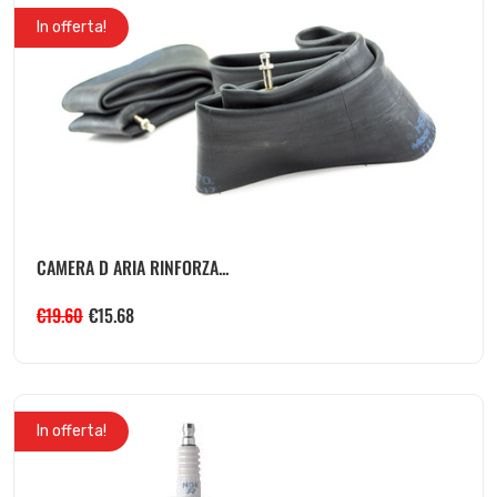
In offerta!
CAMERA D ARIA RINFORZA...
€
19.60
€
15.68
In offerta!