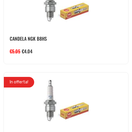
CANDELA NGK B8HS
€
5.05
€
4.04
In offerta!