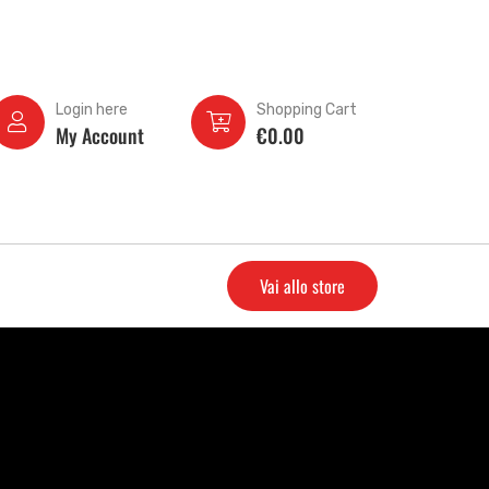
Login here
Shopping Cart
My Account
€
0.00
Vai allo store