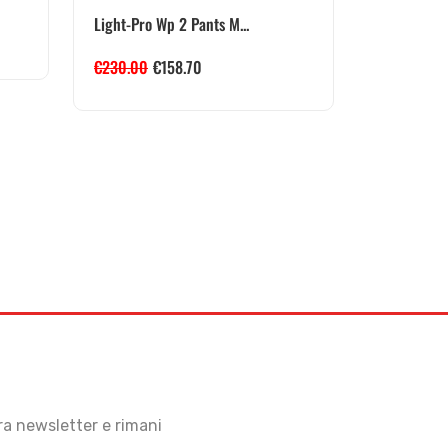
Light-Pro Wp 2 Pants M...
€
230.00
€
158.70
stra newsletter e rimani