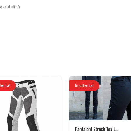
irabilità
fferta!
In offerta!
Pantaloni Strech Tex L...