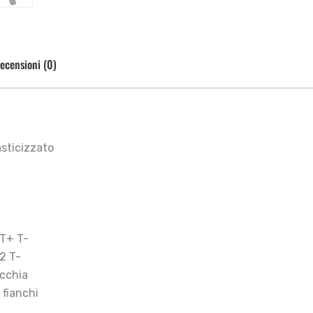
ecensioni (0)
sticizzato
 T+ T-
2 T-
occhia
 fianchi