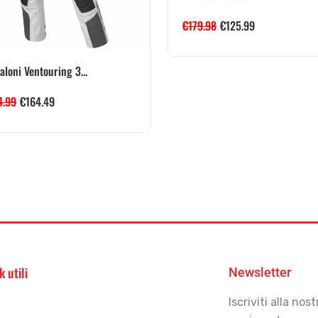
€
179.98
€
125.99
aloni Ventouring 3...
4.99
€
164.49
k utili
Newsletter
Iscriviti alla no