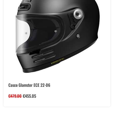
Casco Glamster ECE 22-06
€
479.00
€
455.05