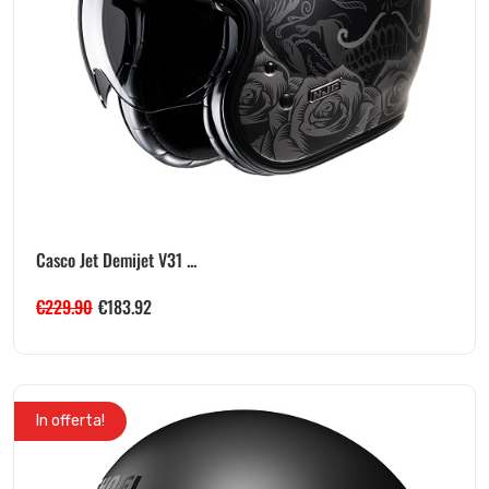
Casco Jet Demijet V31 ...
€
229.90
€
183.92
In offerta!