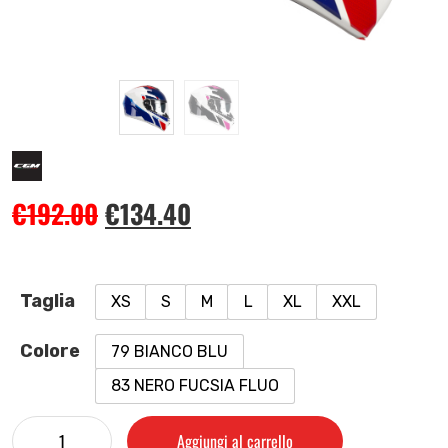
€
192.00
€
134.40
Taglia
XS
S
M
L
XL
XXL
Colore
79 BIANCO BLU
83 NERO FUCSIA FLUO
Aggiungi al carrello