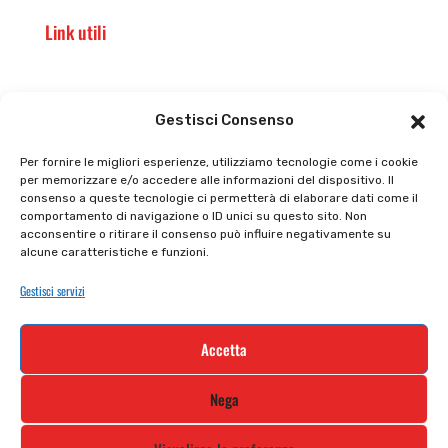
Link utili
Il punto vendita
Carrello
Gestisci Consenso
Il mio account
checkout
Per fornire le migliori esperienze, utilizziamo tecnologie come i cookie
per memorizzare e/o accedere alle informazioni del dispositivo. Il
Privacy policy
Tutti prodotti
consenso a queste tecnologie ci permetterà di elaborare dati come il
comportamento di navigazione o ID unici su questo sito. Non
Cookie policy
Termini e condizioni
acconsentire o ritirare il consenso può influire negativamente su
alcune caratteristiche e funzioni.
Supporto e contatti
Resi e rimborsi
Gestisci servizi
Newsletter
Accetta
Iscriviti alla nostra newsletter e rimani
Nega
aggiornato