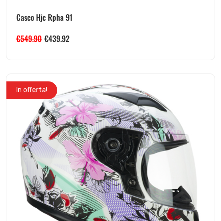
Casco Hjc Rpha 91
€
549.90
€
439.92
In offerta!