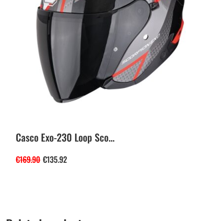
Casco Exo-230 Loop Sco...
€
169.90
€
135.92