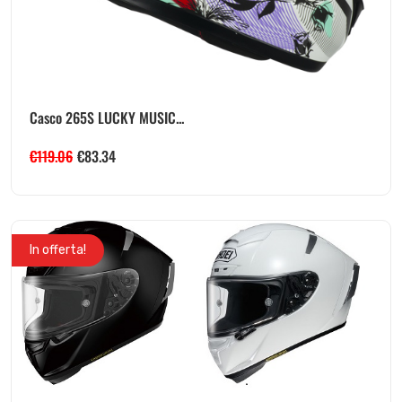
Casco 265S LUCKY MUSIC...
€
119.06
€
83.34
In offerta!