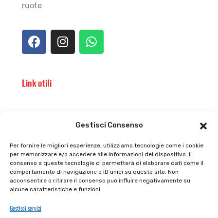
ruote
Link utili
Il punto vendita
Carrello
Gestisci Consenso
Il mio account
checkout
Per fornire le migliori esperienze, utilizziamo tecnologie come i cookie
per memorizzare e/o accedere alle informazioni del dispositivo. Il
Privacy policy
Tutti prodotti
consenso a queste tecnologie ci permetterà di elaborare dati come il
comportamento di navigazione o ID unici su questo sito. Non
Cookie policy
Termini e condizioni
acconsentire o ritirare il consenso può influire negativamente su
alcune caratteristiche e funzioni.
Supporto e contatti
Resi e rimborsi
Gestisci servizi