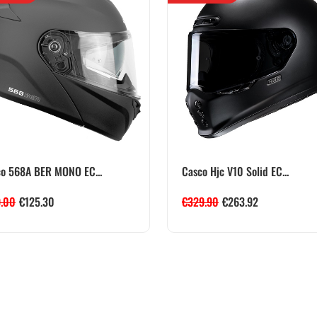
o 568A BER MONO EC...
Casco Hjc V10 Solid EC...
9.00
€
125.30
€
329.90
€
263.92