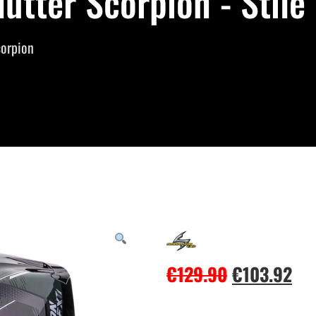
utter Scorpion - Stile
corpion
€
129.90
€
103.92