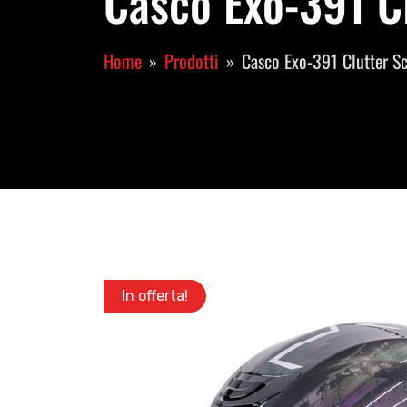
Casco Exo-391 Cl
Home
Prodotti
Casco Exo-391 Clutter S
In offerta!