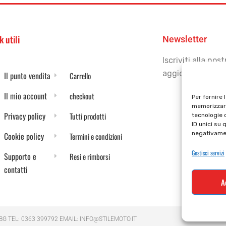
k utili
Newsletter
Iscriviti alla no
aggiornato
Il punto vendita
Carrello
Il mio account
checkout
Per fornire 
memorizzare
Privacy policy
Tutti prodotti
tecnologie 
ID unici su 
negativamen
Cookie policy
Termini e condizioni
Gestisci servizi
Supporto e
Resi e rimborsi
contatti
A
 BG TEL: 0363 399792 EMAIL: INFO@STILEMOTO.IT