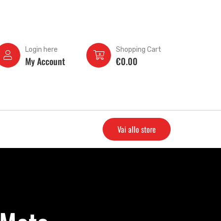
Login here
Shopping Cart
My Account
€
0.00
Vai allo store