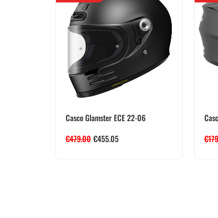
Casco Glamster ECE 22-06
Casc
€
479.00
€
455.05
€
17