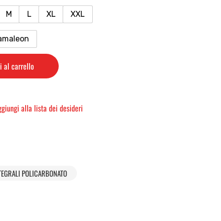
M
L
XL
XXL
amaleon
 al carrello
giungi alla lista dei desideri
TEGRALI POLICARBONATO