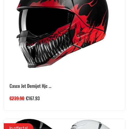
Casco Jet Demijet Hjc ...
€
239.90
€
167.93
In offerta!