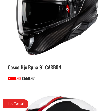
Casco Hjc Rpha 91 CARBON
€
699.90
€
559.92
In offerta!