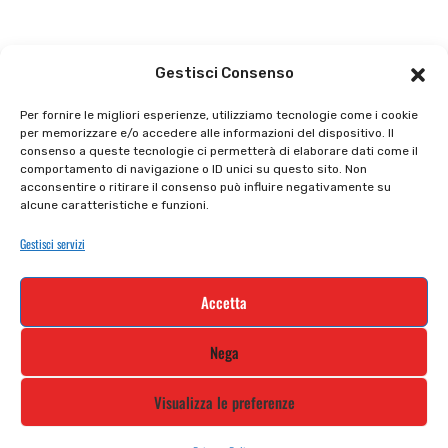
Il punto vendita
Carrello
Gestisci Consenso
Il mio account
checkout
Per fornire le migliori esperienze, utilizziamo tecnologie come i cookie
per memorizzare e/o accedere alle informazioni del dispositivo. Il
Privacy policy
Tutti prodotti
consenso a queste tecnologie ci permetterà di elaborare dati come il
comportamento di navigazione o ID unici su questo sito. Non
Cookie policy
Termini e condizioni
acconsentire o ritirare il consenso può influire negativamente su
alcune caratteristiche e funzioni.
Supporto e contatti
Resi e rimborsi
Gestisci servizi
Newsletter
Accetta
Iscriviti alla nostra newsletter e rimani
Nega
aggiornato
Visualizza le preferenze