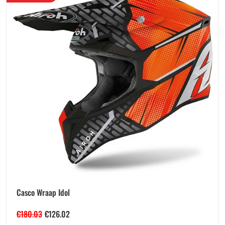
Casco Wraap Idol
€
180.03
€
126.02