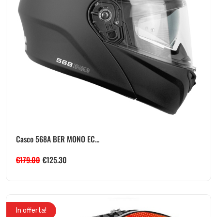
Casco 568A BER MONO EC...
€
179.00
€
125.30
In offerta!