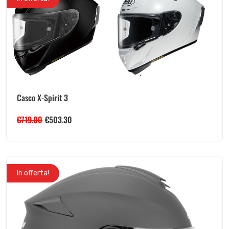
Casco X-Spirit 3
€
719.00
€
503.30
In offerta!