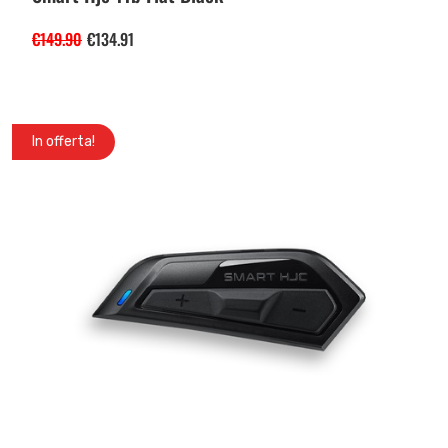
€
149.90
€
134.91
In offerta!