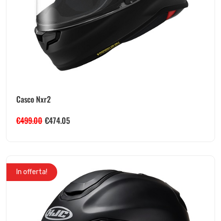
Casco Nxr2
€
499.00
€
474.05
In offerta!