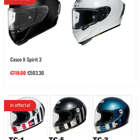
Casco X-Spirit 3
€
719.00
€
503.30
In offerta!