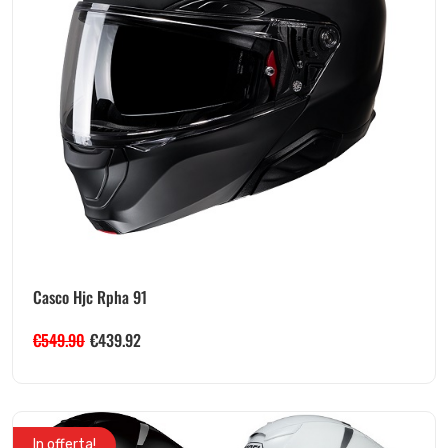
Casco Hjc Rpha 91
€
549.90
€
439.92
In offerta!