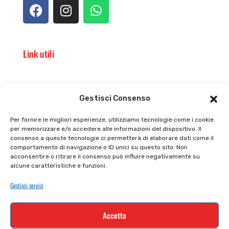
Link utili
Il punto vendita
Carrello
Gestisci Consenso
Il mio account
checkout
Per fornire le migliori esperienze, utilizziamo tecnologie come i cookie
per memorizzare e/o accedere alle informazioni del dispositivo. Il
Privacy policy
Tutti prodotti
consenso a queste tecnologie ci permetterà di elaborare dati come il
comportamento di navigazione o ID unici su questo sito. Non
Cookie policy
Termini e condizioni
acconsentire o ritirare il consenso può influire negativamente su
alcune caratteristiche e funzioni.
Supporto e contatti
Resi e rimborsi
Gestisci servizi
Newsletter
Accetta