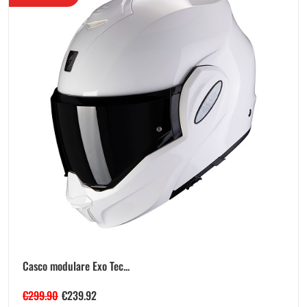
Casco modulare Exo Tec...
€
299.90
€
239.92