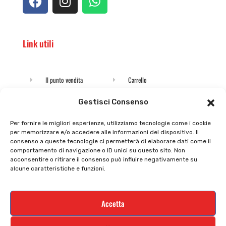
Link utili
Il punto vendita
Carrello
Il mio account
checkout
Gestisci Consenso
Privacy policy
Tutti prodotti
Per fornire le migliori esperienze, utilizziamo tecnologie come i cookie
per memorizzare e/o accedere alle informazioni del dispositivo. Il
Cookie policy
Termini e condizioni
consenso a queste tecnologie ci permetterà di elaborare dati come il
comportamento di navigazione o ID unici su questo sito. Non
Supporto e contatti
Resi e rimborsi
acconsentire o ritirare il consenso può influire negativamente su
alcune caratteristiche e funzioni.
Newsletter
Accetta
Iscriviti alla nostra newsletter e rimani