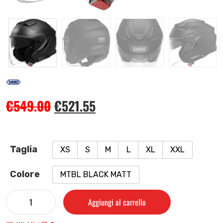
€
549.00
€
521.55
Taglia
XS
S
M
L
XL
XXL
Colore
MTBL BLACK MATT
Aggiungi al carrello