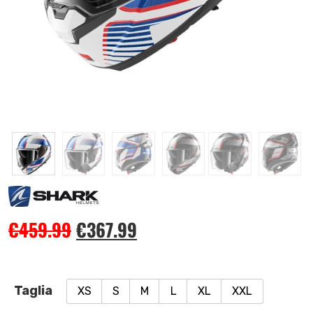
€
459.99
€
367.99
Taglia
XS
S
M
L
XL
XXL