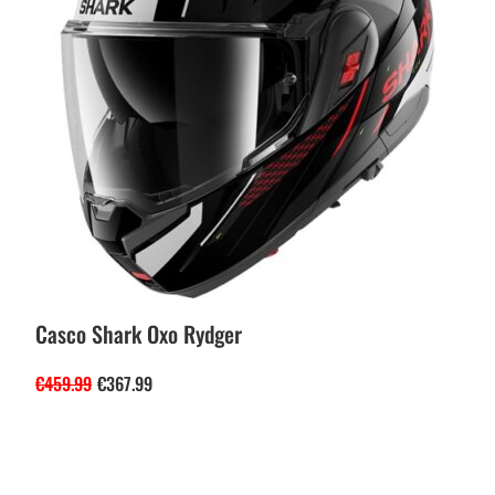
Casco Shark Oxo Rydger
€
459.99
€
367.99