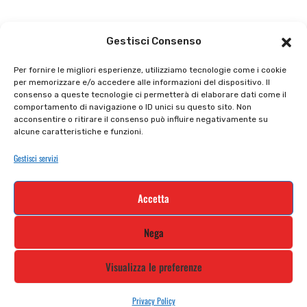
Il punto vendita
Carrello
Gestisci Consenso
Il mio account
checkout
Per fornire le migliori esperienze, utilizziamo tecnologie come i cookie
per memorizzare e/o accedere alle informazioni del dispositivo. Il
Privacy policy
Tutti prodotti
consenso a queste tecnologie ci permetterà di elaborare dati come il
comportamento di navigazione o ID unici su questo sito. Non
Cookie policy
Termini e condizioni
acconsentire o ritirare il consenso può influire negativamente su
alcune caratteristiche e funzioni.
Supporto e contatti
Resi e rimborsi
Gestisci servizi
Newsletter
Accetta
Iscriviti alla nostra newsletter e rimani
Nega
aggiornato
Visualizza le preferenze
Privacy Policy