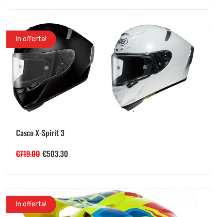
In offerta!
Casco X-Spirit 3
€
719.00
€
503.30
In offerta!