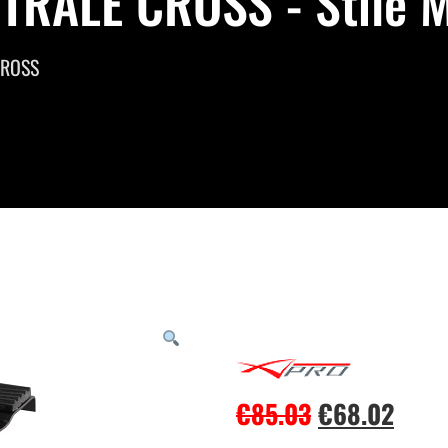
TRALE CROSS - Stile 
CROSS
€
85.03
€
68.02