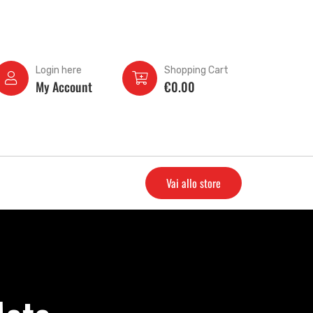
Login here
Shopping Cart
My Account
€
0.00
Vai allo store