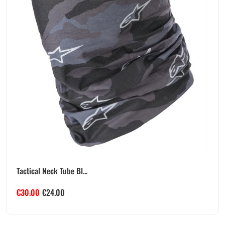
Tactical Neck Tube Bl...
€
30.00
€
24.00