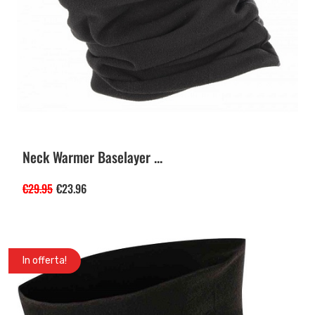
Neck Warmer Baselayer ...
€
29.95
€
23.96
In offerta!