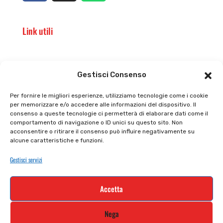
Link utili
Il punto vendita
Carrello
Gestisci Consenso
Il mio account
checkout
Per fornire le migliori esperienze, utilizziamo tecnologie come i cookie
per memorizzare e/o accedere alle informazioni del dispositivo. Il
Privacy policy
Tutti prodotti
consenso a queste tecnologie ci permetterà di elaborare dati come il
comportamento di navigazione o ID unici su questo sito. Non
Cookie policy
Termini e condizioni
acconsentire o ritirare il consenso può influire negativamente su
alcune caratteristiche e funzioni.
Supporto e contatti
Resi e rimborsi
Gestisci servizi
Newsletter
Accetta
Iscriviti alla nostra newsletter e rimani
Nega
aggiornato