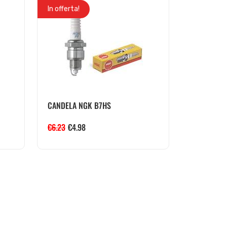
In offerta!
CANDELA NGK B7HS
€
6.23
€
4.98