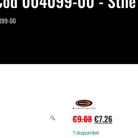
 Cod 004099-00 - Stil
4099-00
€
9.08
€
7.26
1 disponibili