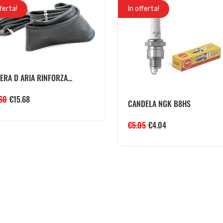
fferta!
In offerta!
RA D ARIA RINFORZA...
.60
€
15.68
CANDELA NGK B8HS
€
5.05
€
4.04