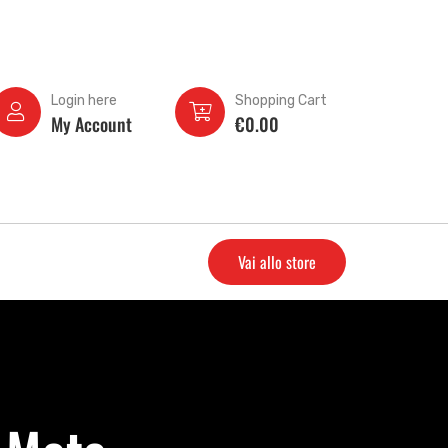
Login here
Shopping Cart
My Account
€
0.00
Vai allo store