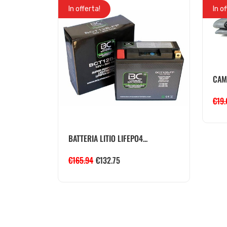
In offerta!
In o
CAME
€
19
BATTERIA LITIO LIFEPO4...
€
165.94
€
132.75