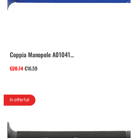
Coppia Manopole A01041...
€
20.74
€
16.59
In offerta!