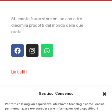
Stilemoto è uno store online con oltre
diecimila prodotti del mondo delle due
ruote
Link utili
Il punto vendita
Carrello
Gestisci Consenso
Il mio account
checkout
Per fornire le migliori esperienze, utilizziamo tecnologie come i cookie
per memorizzare e/o accedere alle informazioni del dispositivo. Il
Privacy policy
Tutti prodotti