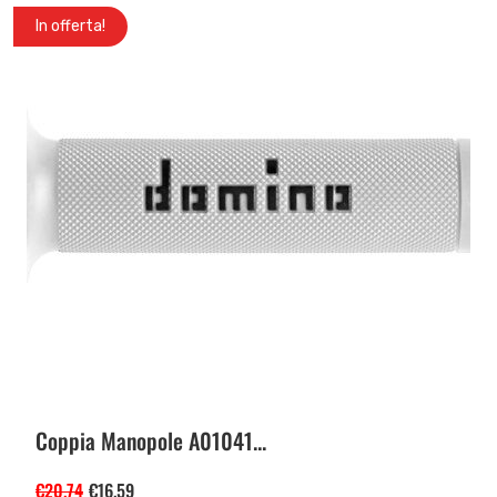
In offerta!
Coppia Manopole A01041...
€
20.74
€
16.59