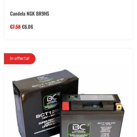
Candela NGK BR9HS
€
7.58
€
6.06
In offerta!