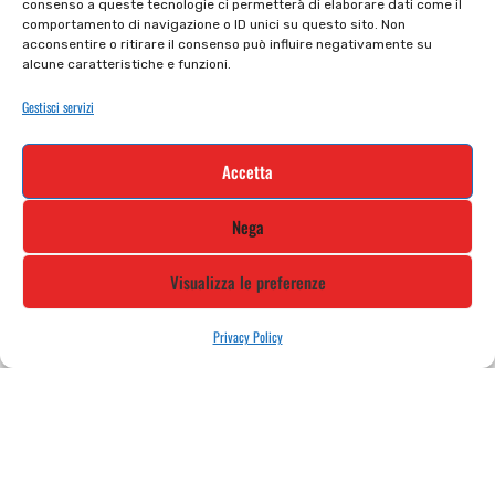
consenso a queste tecnologie ci permetterà di elaborare dati come il
comportamento di navigazione o ID unici su questo sito. Non
Cookie policy
Termini e condizioni
acconsentire o ritirare il consenso può influire negativamente su
alcune caratteristiche e funzioni.
Supporto e contatti
Resi e rimborsi
Gestisci servizi
Newsletter
Accetta
Iscriviti alla nostra newsletter e rimani
Nega
aggiornato
Visualizza le preferenze
Privacy Policy
STILE MOTO DI ALBANI LORETTA VIA A. CRESPI, 224, 24045 FARA
GERA D’ADDA BG TEL: 0363 399792 EMAIL: INFO@STILEMOTO.IT
Copyright © 2021 Stilemoto All Rights Reserved.