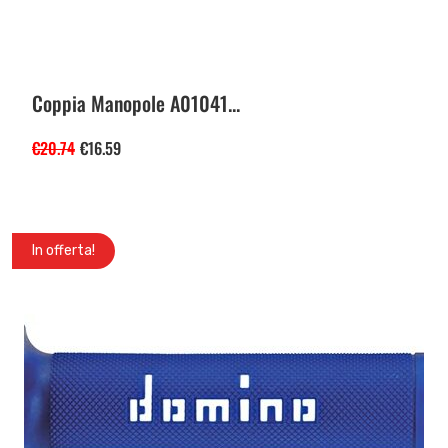
Coppia Manopole A01041...
€
20.74
€
16.59
In offerta!