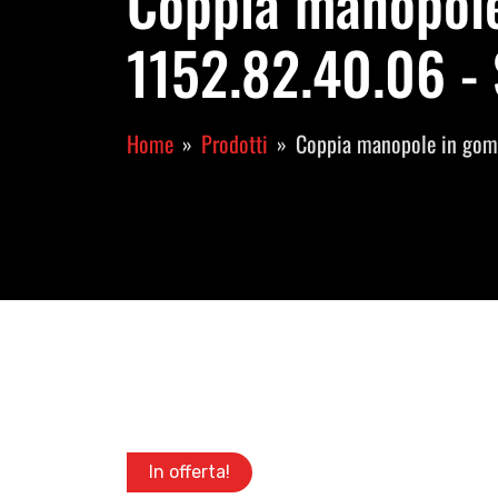
Coppia manopole
1152.82.40.06 - 
Home
Prodotti
Coppia manopole in gom
In offerta!