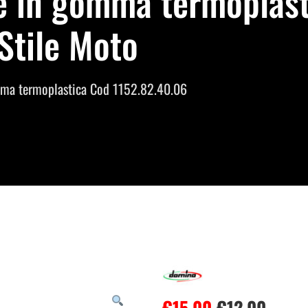
 in gomma termoplast
Stile Moto
ma termoplastica Cod 1152.82.40.06
€
15.00
€
12.00