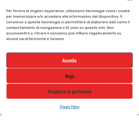
Privacy policy
Tutti prodotti
Per fornire le migliori esperienze, utilizziamo tecnologie come i cookie
per memorizzare e/o accedere alle informazioni del dispositivo. Il
Cookie policy
Termini e condizioni
consenso a queste tecnologie ci permetterà di elaborare dati come il
comportamento di navigazione o ID unici su questo sito. Non
Supporto e contatti
Resi e rimborsi
acconsentire o ritirare il consenso può influire negativamente su
alcune caratteristiche e funzioni.
Newsletter
Accetta
Iscriviti alla nostra newsletter e rimani
Nega
aggiornato
Visualizza le preferenze
Privacy Policy
STILE MOTO DI ALBANI LORETTA VIA A. CRESPI, 224, 24045 FARA
GERA D’ADDA BG TEL: 0363 399792 EMAIL: INFO@STILEMOTO.IT
Copyright © 2021 Stilemoto All Rights Reserved.