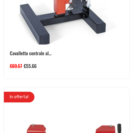
Cavalletto centrale al...
€
69.57
€
55.66
In offerta!