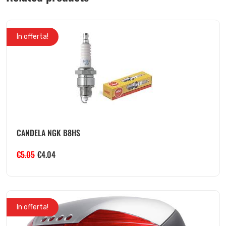
In offerta!
CANDELA NGK B8HS
€
5.05
€
4.04
In offerta!