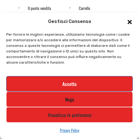
Il punto vendita
Carrello
Il mio account
checkout
Gestisci Consenso
Privacy policy
Tutti prodotti
Per fornire le migliori esperienze, utilizziamo tecnologie come i cookie
per memorizzare e/o accedere alle informazioni del dispositivo. Il
Cookie policy
Termini e condizioni
consenso a queste tecnologie ci permetterà di elaborare dati come il
comportamento di navigazione o ID unici su questo sito. Non
Supporto e contatti
Resi e rimborsi
acconsentire o ritirare il consenso può influire negativamente su
alcune caratteristiche e funzioni.
Newsletter
Accetta
Iscriviti alla nostra newsletter e rimani
Nega
aggiornato
Visualizza le preferenze
Privacy Policy
STILE MOTO DI ALBANI LORETTA VIA A. CRESPI, 224, 24045 FARA