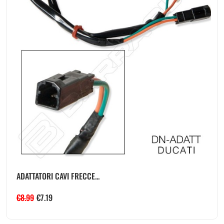
ADATTATORI CAVI FRECCE...
€
8.99
€
7.19