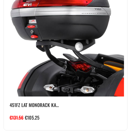
451FZ LAT MONORACK KA...
€
131.56
€
105.25