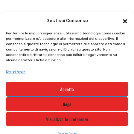
Il punto vendita
Carrello
Gestisci Consenso
Il mio account
checkout
Per fornire le migliori esperienze, utilizziamo tecnologie come i cookie
per memorizzare e/o accedere alle informazioni del dispositivo. Il
Privacy policy
Tutti prodotti
consenso a queste tecnologie ci permetterà di elaborare dati come il
comportamento di navigazione o ID unici su questo sito. Non
Cookie policy
Termini e condizioni
acconsentire o ritirare il consenso può influire negativamente su
alcune caratteristiche e funzioni.
Supporto e contatti
Resi e rimborsi
Gestisci servizi
Newsletter
Accetta
Iscriviti alla nostra newsletter e rimani
Nega
aggiornato
Visualizza le preferenze
Privacy Policy