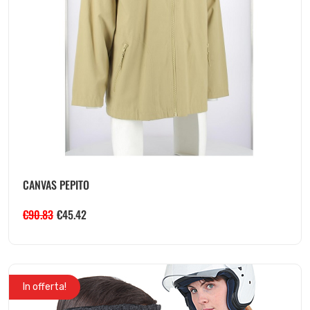
CANVAS PEPITO
€
90.83
€
45.42
In offerta!