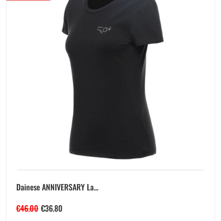
Dainese ANNIVERSARY La...
€
46.00
€
36.80