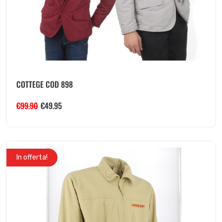
COTTEGE COD 898
€
99.90
€
49.95
In offerta!