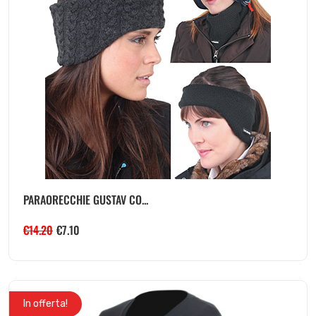
PARAORECCHIE GUSTAV CO...
€
14.20
€
7.10
In offerta!