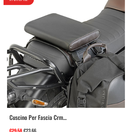
Cuscino Per Fascia Crm...
€
29.58
€
23.66