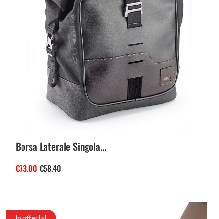
Borsa Laterale Singola...
€
73.00
€
58.40
In offerta!