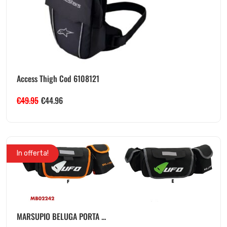
Access Thigh Cod 6108121
€
49.95
€
44.96
In offerta!
MARSUPIO BELUGA PORTA ...