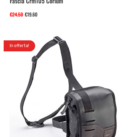
Fascia Crm105 Corium
€
24.50
€
19.60
In offerta!