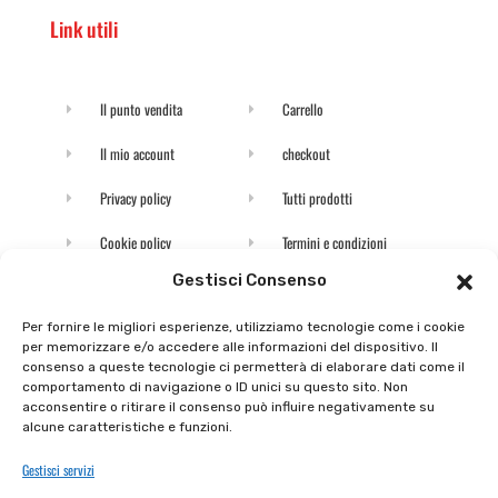
Link utili
Il punto vendita
Carrello
Il mio account
checkout
Privacy policy
Tutti prodotti
Cookie policy
Termini e condizioni
Gestisci Consenso
Supporto e contatti
Resi e rimborsi
Per fornire le migliori esperienze, utilizziamo tecnologie come i cookie
per memorizzare e/o accedere alle informazioni del dispositivo. Il
Newsletter
consenso a queste tecnologie ci permetterà di elaborare dati come il
comportamento di navigazione o ID unici su questo sito. Non
acconsentire o ritirare il consenso può influire negativamente su
Iscriviti alla nostra newsletter e rimani
alcune caratteristiche e funzioni.
aggiornato
Gestisci servizi