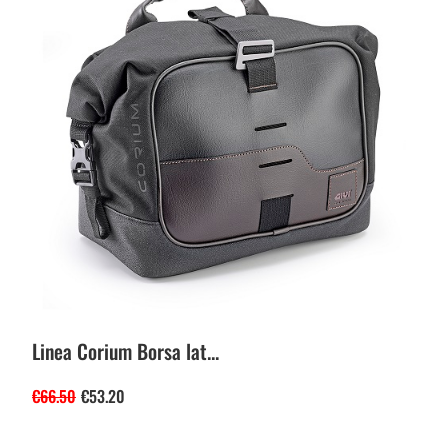
Linea Corium Borsa lat...
€
66.50
€
53.20