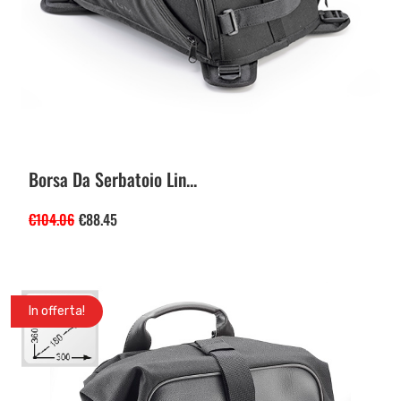
Borsa Da Serbatoio Lin...
€
104.06
€
88.45
In offerta!