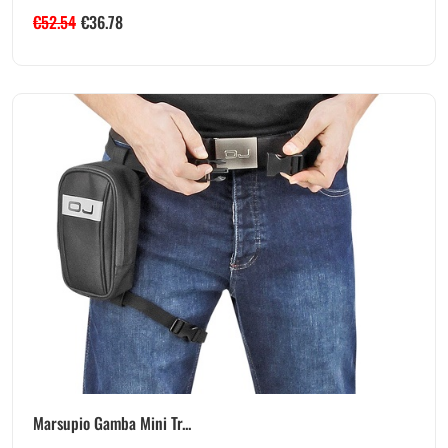
€
52.54
€
36.78
Marsupio Gamba Mini Tr...