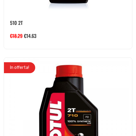
510 2T
€
18.29
€
14.63
In offerta!