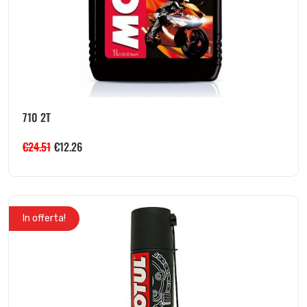
710 2T
€
24.51
€
12.26
In offerta!