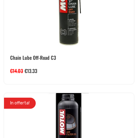
Chain Lube Off-Road C3
€
14.03
€
13.33
In offerta!