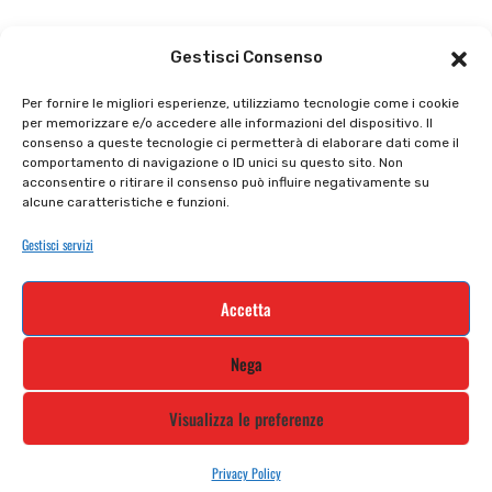
Il punto vendita
Carrello
Gestisci Consenso
Il mio account
checkout
Per fornire le migliori esperienze, utilizziamo tecnologie come i cookie
per memorizzare e/o accedere alle informazioni del dispositivo. Il
Privacy policy
Tutti prodotti
consenso a queste tecnologie ci permetterà di elaborare dati come il
comportamento di navigazione o ID unici su questo sito. Non
Cookie policy
Termini e condizioni
acconsentire o ritirare il consenso può influire negativamente su
alcune caratteristiche e funzioni.
Supporto e contatti
Resi e rimborsi
Gestisci servizi
Newsletter
Accetta
Iscriviti alla nostra newsletter e rimani
Nega
aggiornato
Visualizza le preferenze
Privacy Policy