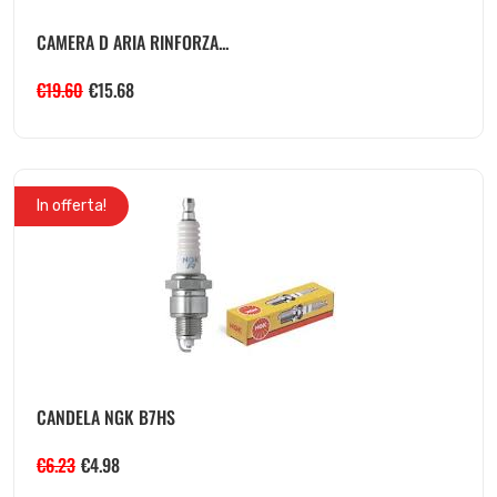
CAMERA D ARIA RINFORZA...
€
19.60
€
15.68
In offerta!
CANDELA NGK B7HS
€
6.23
€
4.98