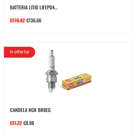
BATTERIA LITIO LIFEPO4...
€
170.82
€
136.66
In offerta!
CANDELA NGK BR8EG
€
11.22
€
8.98