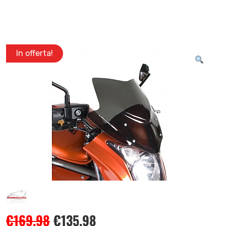
In offerta!
€
169.98
€
135.98