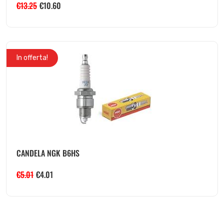
€
13.25
€
10.60
In offerta!
CANDELA NGK B6HS
€
5.01
€
4.01