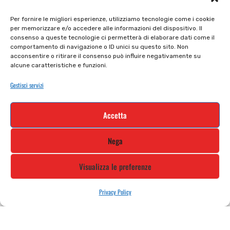
Il mio account
checkout
Per fornire le migliori esperienze, utilizziamo tecnologie come i cookie
per memorizzare e/o accedere alle informazioni del dispositivo. Il
Privacy policy
Tutti prodotti
consenso a queste tecnologie ci permetterà di elaborare dati come il
comportamento di navigazione o ID unici su questo sito. Non
Cookie policy
Termini e condizioni
acconsentire o ritirare il consenso può influire negativamente su
alcune caratteristiche e funzioni.
Supporto e contatti
Resi e rimborsi
Gestisci servizi
Newsletter
Accetta
Iscriviti alla nostra newsletter e rimani
Nega
aggiornato
Visualizza le preferenze
Privacy Policy
STILE MOTO DI ALBANI LORETTA VIA A. CRESPI, 224, 24045 FARA
GERA D’ADDA BG TEL: 0363 399792 EMAIL: INFO@STILEMOTO.IT