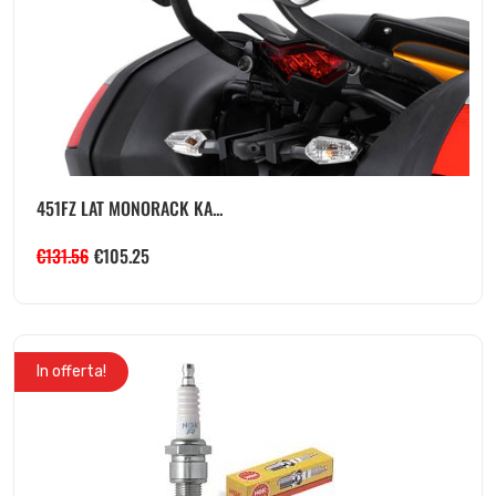
451FZ LAT MONORACK KA...
€
131.56
€
105.25
In offerta!