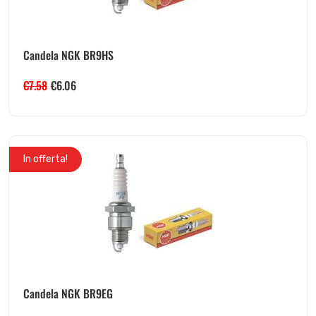
Candela NGK BR9HS
€
7.58
€
6.06
In offerta!
Candela NGK BR9EG