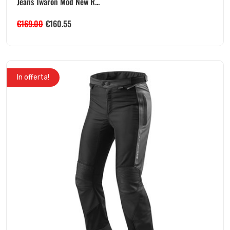
Jeans Twaron Mod New R...
€
169.00
€
160.55
In offerta!