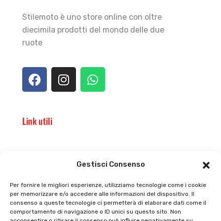
Stilemoto è uno store online con oltre
diecimila prodotti del mondo delle due
ruote
Link utili
Il punto vendita
Carrello
Gestisci Consenso
Il mio account
checkout
Per fornire le migliori esperienze, utilizziamo tecnologie come i cookie
per memorizzare e/o accedere alle informazioni del dispositivo. Il
Privacy policy
Tutti prodotti
consenso a queste tecnologie ci permetterà di elaborare dati come il
comportamento di navigazione o ID unici su questo sito. Non
Cookie policy
Termini e condizioni
acconsentire o ritirare il consenso può influire negativamente su