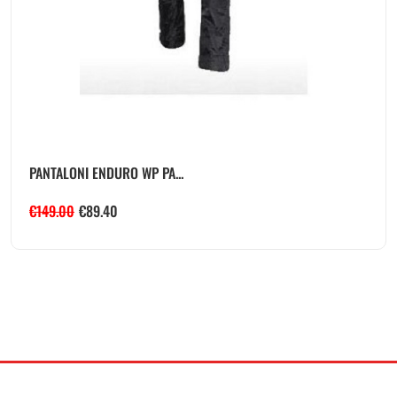
PANTALONI ENDURO WP PA...
€
149.00
€
89.40