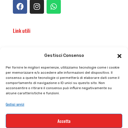
Link utili
Il punto vendita
Carrello
Gestisci Consenso
Il mio account
checkout
Per fornire le migliori esperienze, utilizziamo tecnologie come i cookie
per memorizzare e/o accedere alle informazioni del dispositivo. Il
Privacy policy
Tutti prodotti
consenso a queste tecnologie ci permetterà di elaborare dati come il
comportamento di navigazione o ID unici su questo sito. Non
Cookie policy
Termini e condizioni
acconsentire o ritirare il consenso può influire negativamente su
alcune caratteristiche e funzioni.
Supporto e contatti
Resi e rimborsi
Gestisci servizi
Newsletter
Accetta