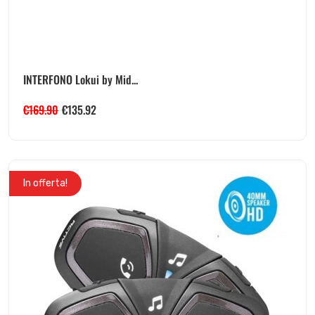
INTERFONO Lokui by Mid...
€
169.90
€
135.92
In offerta!