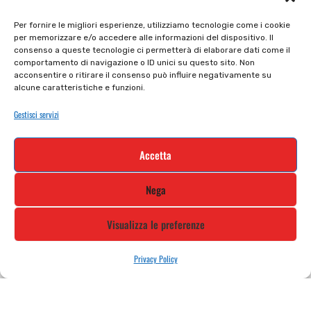
Il mio account
checkout
Per fornire le migliori esperienze, utilizziamo tecnologie come i cookie
per memorizzare e/o accedere alle informazioni del dispositivo. Il
Privacy policy
Tutti prodotti
consenso a queste tecnologie ci permetterà di elaborare dati come il
comportamento di navigazione o ID unici su questo sito. Non
Cookie policy
Termini e condizioni
acconsentire o ritirare il consenso può influire negativamente su
alcune caratteristiche e funzioni.
Supporto e contatti
Resi e rimborsi
Gestisci servizi
Newsletter
Accetta
Iscriviti alla nostra newsletter e rimani
Nega
aggiornato
Visualizza le preferenze
Privacy Policy
STILE MOTO DI ALBANI LORETTA VIA A. CRESPI, 224, 24045 FARA
GERA D’ADDA BG TEL: 0363 399792 EMAIL: INFO@STILEMOTO.IT