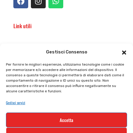
Link utili
Il punto vendita
Carrello
Gestisci Consenso
Il mio account
checkout
Per fornire le migliori esperienze, utilizziamo tecnologie come i cookie
per memorizzare e/o accedere alle informazioni del dispositivo. Il
Privacy policy
Tutti prodotti
consenso a queste tecnologie ci permetterà di elaborare dati come il
comportamento di navigazione o ID unici su questo sito. Non
Cookie policy
Termini e condizioni
acconsentire o ritirare il consenso può influire negativamente su
alcune caratteristiche e funzioni.
Supporto e contatti
Resi e rimborsi
Gestisci servizi
Newsletter
Accetta
Iscriviti alla nostra newsletter e rimani