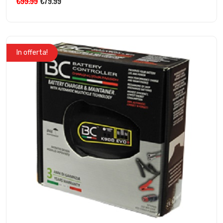
€
99.99
€
79.99
In offerta!