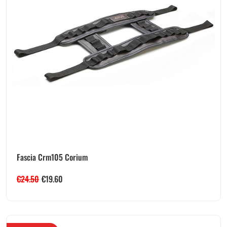
Fascia Crm105 Corium
€
24.50
€
19.60