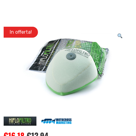
In offerta!
€
16.18
€
12.94