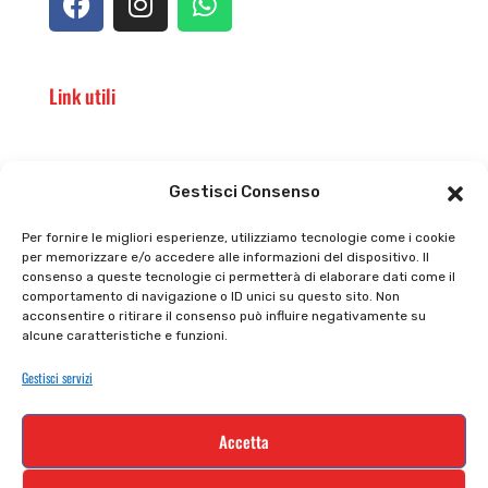
Link utili
Il punto vendita
Carrello
Gestisci Consenso
Il mio account
checkout
Per fornire le migliori esperienze, utilizziamo tecnologie come i cookie
per memorizzare e/o accedere alle informazioni del dispositivo. Il
Privacy policy
Tutti prodotti
consenso a queste tecnologie ci permetterà di elaborare dati come il
comportamento di navigazione o ID unici su questo sito. Non
Cookie policy
Termini e condizioni
acconsentire o ritirare il consenso può influire negativamente su
alcune caratteristiche e funzioni.
Supporto e contatti
Resi e rimborsi
Gestisci servizi
Newsletter
Accetta
Iscriviti alla nostra newsletter e rimani