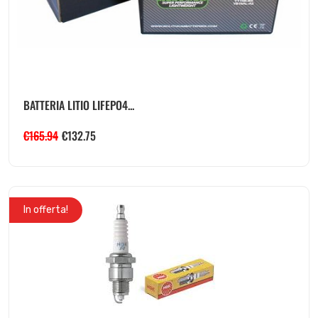
BATTERIA LITIO LIFEPO4...
€
165.94
€
132.75
In offerta!