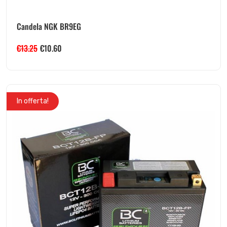
Candela NGK BR9EG
€
13.25
€
10.60
In offerta!