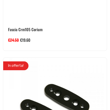
Fascia Crm105 Corium
€
24.50
€
19.60
In offerta!