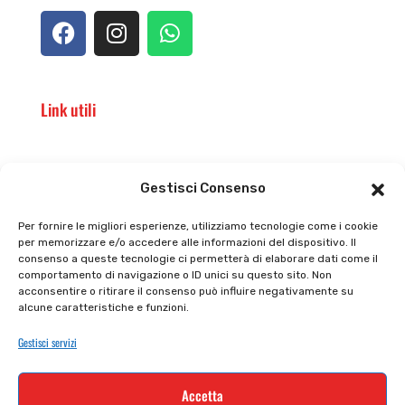
Link utili
Il punto vendita
Carrello
Gestisci Consenso
Il mio account
checkout
Per fornire le migliori esperienze, utilizziamo tecnologie come i cookie
per memorizzare e/o accedere alle informazioni del dispositivo. Il
Privacy policy
Tutti prodotti
consenso a queste tecnologie ci permetterà di elaborare dati come il
comportamento di navigazione o ID unici su questo sito. Non
Cookie policy
Termini e condizioni
acconsentire o ritirare il consenso può influire negativamente su
alcune caratteristiche e funzioni.
Supporto e contatti
Resi e rimborsi
Gestisci servizi
Newsletter
Accetta