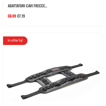
ADATTATORI CAVI FRECCE...
€
8.99
€
7.19
In offerta!