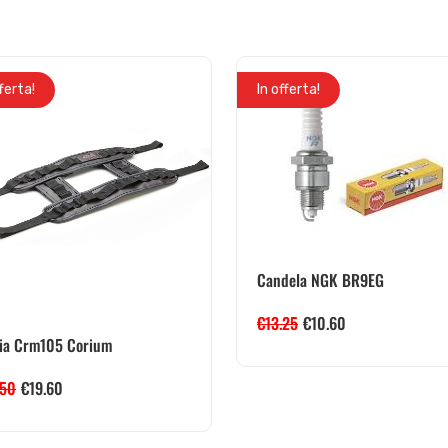
fferta!
In offerta!
Candela NGK BR9EG
€
13.25
€
10.60
ia Crm105 Corium
.50
€
19.60