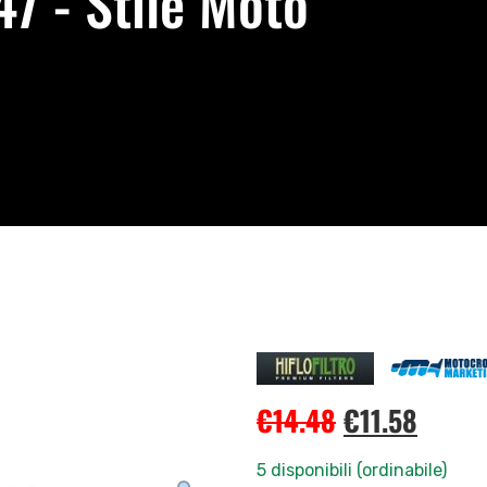
7 - Stile Moto
€
14.48
€
11.58
5 disponibili (ordinabile)