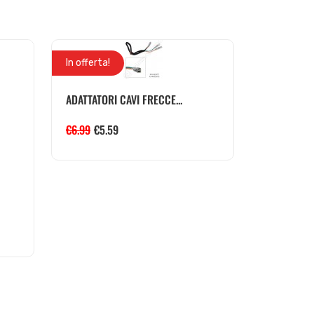
In offerta!
ADATTATORI CAVI FRECCE...
€
6.99
€
5.59