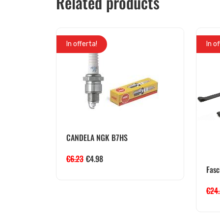
Related products
In offerta!
In o
CANDELA NGK B7HS
€
6.23
€
4.98
Fasc
€
24