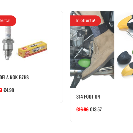
fferta!
In offerta!
DELA NGK B7HS
23
€
4.98
314 FOOT ON
€
16.96
€
13.57