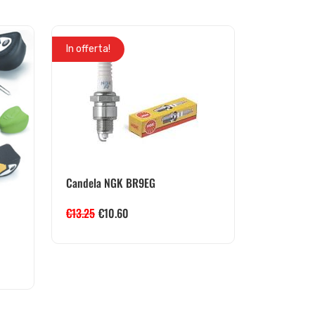
In offerta!
Candela NGK BR9EG
€
13.25
€
10.60