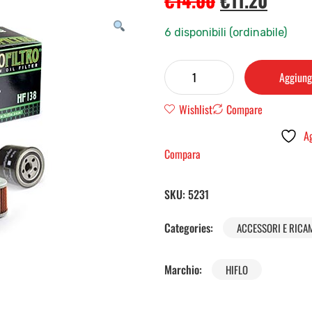
€
14.00
€
11.20
6 disponibili (ordinabile)
Aggiungi
Wishlist
Compare
Ag
Compara
SKU:
5231
Categories:
ACCESSORI E RICA
Marchio:
HIFLO