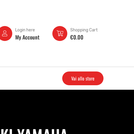
Login here
Shopping Cart
My Account
€
0.00
Vai allo store