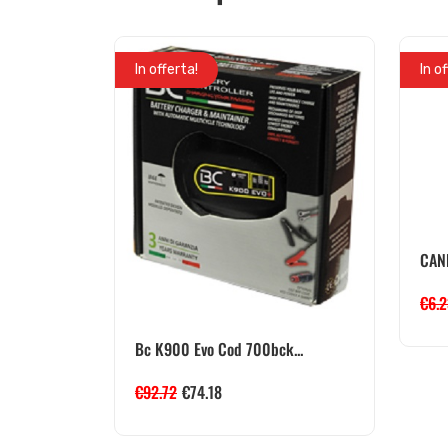
In offerta!
In o
CAN
€
6.
Bc K900 Evo Cod 700bck...
€
92.72
€
74.18