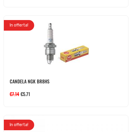
In offerta!
CANDELA NGK BR8HS
€
7.14
€
5.71
In offerta!