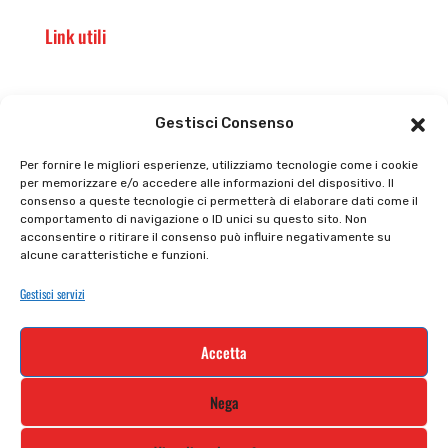
Link utili
Il punto vendita
Carrello
Gestisci Consenso
Il mio account
checkout
Per fornire le migliori esperienze, utilizziamo tecnologie come i cookie
per memorizzare e/o accedere alle informazioni del dispositivo. Il
Privacy policy
Tutti prodotti
consenso a queste tecnologie ci permetterà di elaborare dati come il
comportamento di navigazione o ID unici su questo sito. Non
Cookie policy
Termini e condizioni
acconsentire o ritirare il consenso può influire negativamente su
alcune caratteristiche e funzioni.
Supporto e contatti
Resi e rimborsi
Gestisci servizi
Newsletter
Accetta
Iscriviti alla nostra newsletter e rimani
Nega
aggiornato